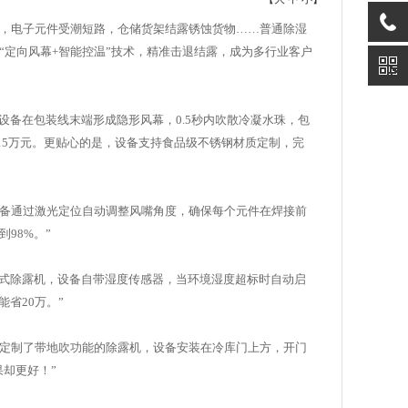
，电子元件受潮短路，仓储货架结露锈蚀货物……普通除湿
“定向风幕+智能控温”技术，精准击退结露，成为多行业客户
设备在包装线末端形成隐形风幕，0.5秒内吹散冷凝水珠，包
15万元。更贴心的是，设备支持食品级不锈钢材质定制，完
设备通过激光定位自动调整风嘴角度，确保每个元件在焊接前
98%。”
动式除露机，设备自带湿度传感器，当环境湿度超标时自动启
省20万。”
定制了带地吹功能的除露机，设备安装在冷库门上方，开门
果却更好！”