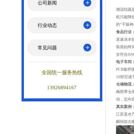
公司新闻
潮湿结露
机只能降
的“干燥神
行业动态
食品行业
某速冻水
装袋始终
常见问题
全符合HA
电子车间
PCB板
全国统一服务热线
10秒完成
仓储物流
13926894167
梅雨季仓
动，定向
真实案例
江苏某水
瞬间吹出