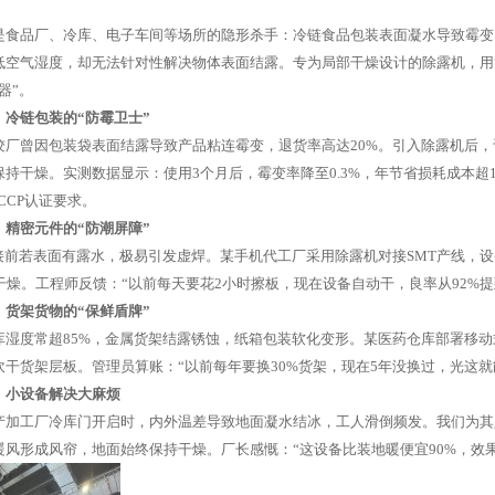
是食品厂、冷库、电子车间等场所的隐形杀手：冷链食品包装表面凝水导致霉变
低空气湿度，却无法针对性解决物体表面结露。专为局部干燥设计的除露机，用
器”。
：冷链包装的“防霉卫士”
饺厂曾因包装袋表面结露导致产品粘连霉变，退货率高达20%。引入除露机后，
保持干燥。实测数据显示：使用3个月后，霉变率降至0.3%，年节省损耗成本超
CCP认证要求。
：精密元件的“防潮屏障”
焊接前若表面有露水，极易引发虚焊。某手机代工厂采用除露机对接SMT产线，
干燥。工程师反馈：“以前每天要花2小时擦板，现在设备自动干，良率从92%提到
：货架货物的“保鲜盾牌”
库湿度常超85%，金属货架结露锈蚀，纸箱包装软化变形。某医药仓库部署移
吹干货架层板。管理员算账：“以前每年要换30%货架，现在5年没换过，光这就能
：小设备解决大麻烦
产加工厂冷库门开启时，内外温差导致地面凝水结冰，工人滑倒频发。我们为其
暖风形成风帘，地面始终保持干燥。厂长感慨：“这设备比装地暖便宜90%，效