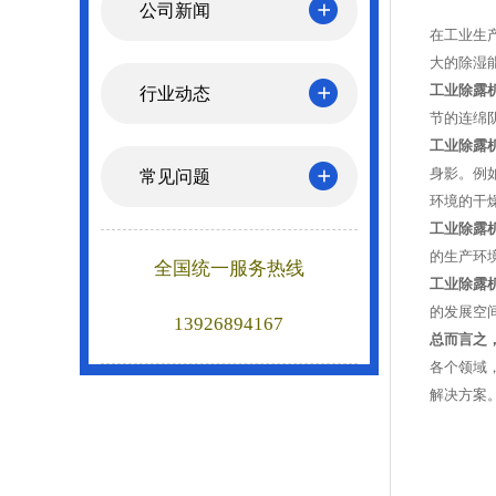
公司新闻
在工业生
大的除湿
工业除露
行业动态
节的连绵
工业除露
身影。例
常见问题
环境的干
工业除露
的生产环
全国统一服务热线
工业除露
的发展空
13926894167
总而言之，
各个领域
解决方案