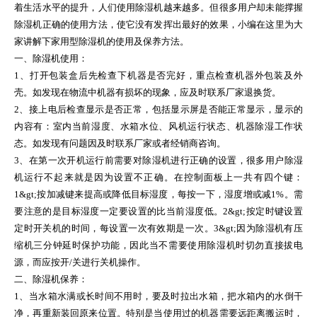
着生活水平的提升，人们使用除湿机越来越多。但很多用户却未能撑握
除湿机正确的使用方法，使它没有发挥出最好的效果，小编在这里为大
家讲解下家用型除湿机的使用及保养方法。
一、除湿机使用：
1、打开包装盒后先检查下机器是否完好，重点检查机器外包装及外
壳。如发现在物流中机器有损坏的现象，应及时联系厂家退换货。
2、接上电后检查显示是否正常，包括显示屏是否能正常显示，显示的
内容有：室内当前湿度、水箱水位、风机运行状态、机器除湿工作状
态。如发现有问题因及时联系厂家或者经销商咨询。
3、在第一次开机运行前需要对除湿机进行正确的设置，很多用户除湿
机运行不起来就是因为设置不正确。在控制面板上一共有四个键：
1&gt;按加减键来提高或降低目标湿度，每按一下，湿度增或减1%。需
要注意的是目标湿度一定要设置的比当前湿度低。2&gt;按定时键设置
定时开关机的时间，每设置一次有效期是一次。3&gt;因为除湿机有压
缩机三分钟延时保护功能，因此当不需要使用除湿机时切勿直接拔电
源，而应按开/关进行关机操作。
二、除湿机保养：
1、当水箱水满或长时间不用时，要及时拉出水箱，把水箱内的水倒干
净，再重新装回原来位置。特别是当使用过的机器需要远距离搬运时，