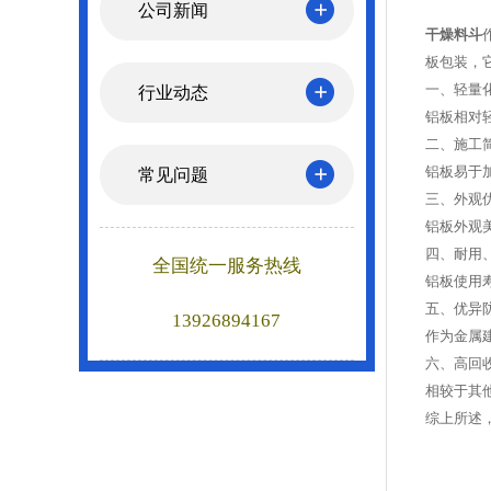
公司新闻
干燥料斗
板包装，
一、轻量
行业动态
铝板相对
二、施工
铝板易于
常见问题
三、外观
铝板外观
四、耐用
全国统一服务热线
铝板使用
五、优异
13926894167
作为金属
六、高回
相较于其
综上所述