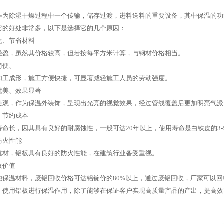
作为除湿干燥过程中一个传输，储存过渡，进料送料的重要设备，其中保温的功
它的好处非常多，以下是选择它的几个原因：
化、节省材料
轻盈，虽然其价格较高，但若按每平方米计算，与钢材价格相当。
简便、
加工成形，施工方便快捷，可显著减轻施工人员的劳动强度。
优美、效果显著
美观，作为保温外装饰，呈现出光亮的视觉效果，经过管线覆盖后更加明亮气派
、节约成本
寿命长，因其具有良好的耐腐蚀性，一般可达20年以上，使用寿命是白铁皮的3-
防火性能
建材，铝板具有良好的防火性能，在建筑行业备受重视。
收价值
他保温材料，废铝回收价格可达铝锭价的80%以上，通过废铝回收，厂家可以
，使用铝板进行保温作用，除了能够在保证客户实现高质量产品的产出，提高效