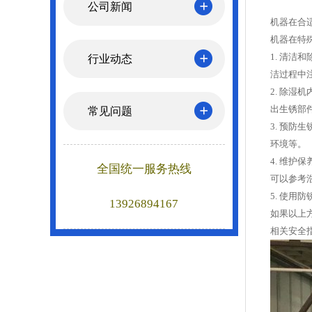
公司新闻
机器在合
机器在特
1. 清
行业动态
洁过程中
2. 除
出生锈部
常见问题
3. 预
环境等。
4. 维
全国统一服务热线
可以参考
5. 使
13926894167
如果以上
相关安全