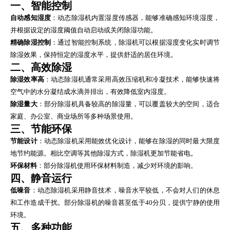
一、智能控制
自动感知湿度
：动态除湿机内置湿度传感器，能够准确感知环境湿度，
并根据设定的湿度阈值自动启动或关闭除湿功能。
精确除湿控制
：通过智能控制系统，除湿机可以根据湿度变化实时调节
除湿效果，保持恒定的湿度水平，提供舒适的居住环境。
二、高效除湿
除湿效率高
：动态除湿机通常采用高效压缩机和冷凝技术，能够快速将
空气中的水分凝结成水滴并排出，有效降低室内湿度。
除湿量大
：部分除湿机具备较高的除湿量，可以覆盖较大的空间，适合
家庭、办公室、商业场所等多种场景使用。
三、节能环保
节能设计
：动态除湿机采用能效优化设计，能够在除湿的同时最大限度
地节约能源。相比空调等其他除湿方式，除湿机更加节能省电。
环保材料
：部分除湿机使用环保材料制造，减少对环境的影响。
四、静音运行
低噪音
：动态除湿机采用静音技术，噪音水平较低，不会对人们的休息
和工作造成干扰。部分除湿机的噪音甚至低于40分贝，提供宁静的使用
环境。
五、多种功能