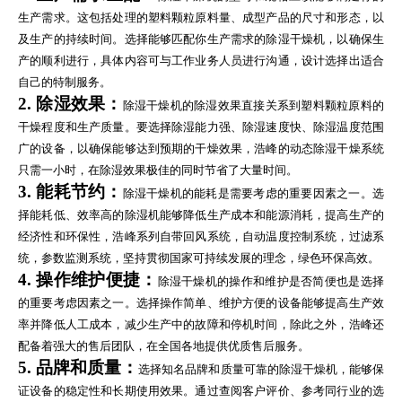
生产需求。这包括处理的塑料颗粒原料量、成型产品的尺寸和形态，以
及生产的持续时间。选择能够匹配你生产需求的除湿干燥机，以确保生
产的顺利进行，具体内容可与工作业务人员进行沟通，设计选择出适合
自己的特制服务。
2. 除湿效果：
除湿干燥机的除湿效果直接关系到塑料颗粒原料的
干燥程度和生产质量。要选择除湿能力强、除湿速度快、除湿温度范围
广的设备，以确保能够达到预期的干燥效果，浩峰的动态除湿干燥系统
只需一小时，在除湿效果极佳的同时节省了大量时间。
3. 能耗节约：
除湿干燥机的能耗是需要考虑的重要因素之一。选
择能耗低、效率高的除湿机能够降低生产成本和能源消耗，提高生产的
经济性和环保性，浩峰系列自带回风系统，自动温度控制系统，过滤系
统，参数监测系统，坚持贯彻国家可持续发展的理念，绿色环保高效。
4. 操作维护便捷：
除湿干燥机的操作和维护是否简便也是选择
的重要考虑因素之一。选择操作简单、维护方便的设备能够提高生产效
率并降低人工成本，减少生产中的故障和停机时间，除此之外，浩峰还
配备着强大的售后团队，在全国各地提供优质售后服务。
5. 品牌和质量：
选择知名品牌和质量可靠的除湿干燥机，能够保
证设备的稳定性和长期使用效果。通过查阅客户评价、参考同行业的选