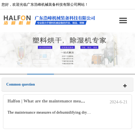
您好，欢迎光临广东浩峰机械装备科技有限公司网站！
Common question
Halfon | What are the maintenance measures for dryer?
2024-6-21
The maintenance measures of dehumidifying dry…